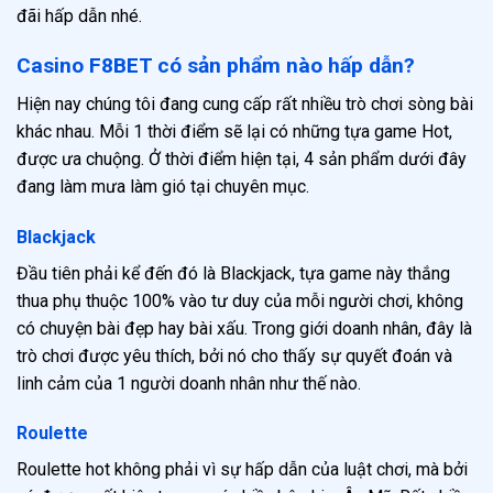
đãi hấp dẫn nhé.
Casino F8BET có sản phẩm nào hấp dẫn?
Hiện nay chúng tôi đang cung cấp rất nhiều trò chơi sòng bài
khác nhau. Mỗi 1 thời điểm sẽ lại có những tựa game Hot,
được ưa chuộng. Ở thời điểm hiện tại, 4 sản phẩm dưới đây
đang làm mưa làm gió tại chuyên mục.
Blackjack
Đầu tiên phải kể đến đó là Blackjack, tựa game này thắng
thua phụ thuộc 100% vào tư duy của mỗi người chơi, không
có chuyện bài đẹp hay bài xấu. Trong giới doanh nhân, đây là
trò chơi được yêu thích, bởi nó cho thấy sự quyết đoán và
linh cảm của 1 người doanh nhân như thế nào.
Roulette
Roulette hot không phải vì sự hấp dẫn của luật chơi, mà bởi