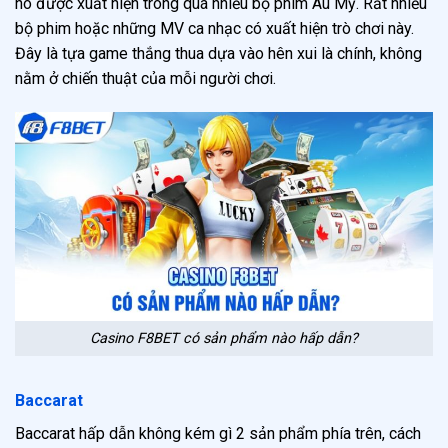
nó được xuất hiện trong quá nhiều bộ phim Âu Mỹ. Rất nhiều
bộ phim hoặc những MV ca nhạc có xuất hiện trò chơi này.
Đây là tựa game thắng thua dựa vào hên xui là chính, không
nằm ở chiến thuật của mỗi người chơi.
Casino F8BET có sản phẩm nào hấp dẫn?
Baccarat
Baccarat hấp dẫn không kém gì 2 sản phẩm phía trên, cách