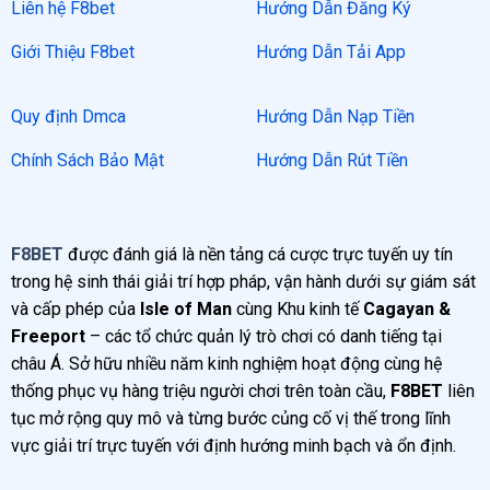
Liên hệ F8bet
Hướng Dẫn Đăng Ký
Giới Thiệu F8bet
Hướng Dẫn Tải App
Quy định Dmca
Hướng Dẫn Nạp Tiền
Chính Sách Bảo Mật
Hướng Dẫn Rút Tiền
F8BET
được đánh giá là nền tảng cá cược trực tuyến uy tín
trong hệ sinh thái giải trí hợp pháp, vận hành dưới sự giám sát
và cấp phép của
Isle of Man
cùng Khu kinh tế
Cagayan &
Freeport
– các tổ chức quản lý trò chơi có danh tiếng tại
châu Á. Sở hữu nhiều năm kinh nghiệm hoạt động cùng hệ
thống phục vụ hàng triệu người chơi trên toàn cầu,
F8BET
liên
tục mở rộng quy mô và từng bước củng cố vị thế trong lĩnh
vực giải trí trực tuyến với định hướng minh bạch và ổn định.