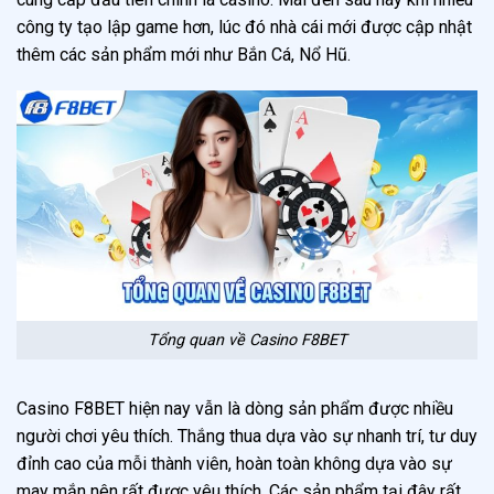
công ty tạo lập game hơn, lúc đó nhà cái mới được cập nhật
thêm các sản phẩm mới như Bắn Cá, Nổ Hũ.
Tổng quan về Casino F8BET
Casino F8BET hiện nay vẫn là dòng sản phẩm được nhiều
người chơi yêu thích. Thắng thua dựa vào sự nhanh trí, tư duy
đỉnh cao của mỗi thành viên, hoàn toàn không dựa vào sự
may mắn nên rất được yêu thích. Các sản phẩm tại đây rất