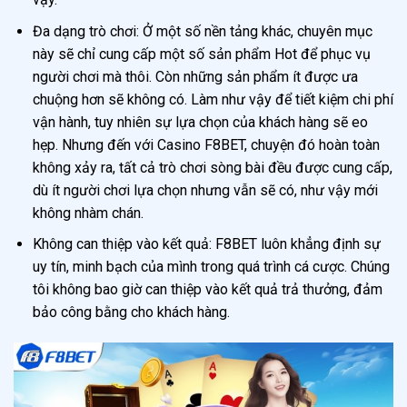
Đa dạng trò chơi: Ở một số nền tảng khác, chuyên mục
này sẽ chỉ cung cấp một số sản phẩm Hot để phục vụ
người chơi mà thôi. Còn những sản phẩm ít được ưa
chuộng hơn sẽ không có. Làm như vậy để tiết kiệm chi phí
vận hành, tuy nhiên sự lựa chọn của khách hàng sẽ eo
hẹp. Nhưng đến với Casino F8BET, chuyện đó hoàn toàn
không xảy ra, tất cả trò chơi sòng bài đều được cung cấp,
dù ít người chơi lựa chọn nhưng vẫn sẽ có, như vậy mới
không nhàm chán.
Không can thiệp vào kết quả: F8BET luôn khẳng định sự
uy tín, minh bạch của mình trong quá trình cá cược. Chúng
tôi không bao giờ can thiệp vào kết quả trả thưởng, đảm
bảo công bằng cho khách hàng.