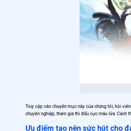
Truy cập vào chuyên mục này của chúng tôi, hội viên
chuyên nghiệp, tham gia thi đấu cực máu lửa. Cách t
Ưu điểm tạo nên sức hút cho 