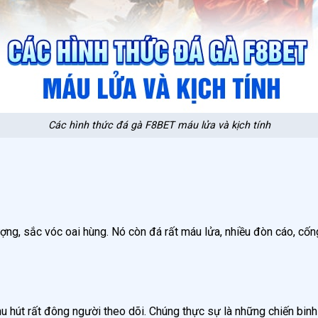
Các hình thức đá gà F8BET máu lửa và kịch tính
ợng, sắc vóc oai hùng. Nó còn đá rất máu lửa, nhiều đòn cáo, cố
u hút rất đông người theo dõi. Chúng thực sự là những chiến binh