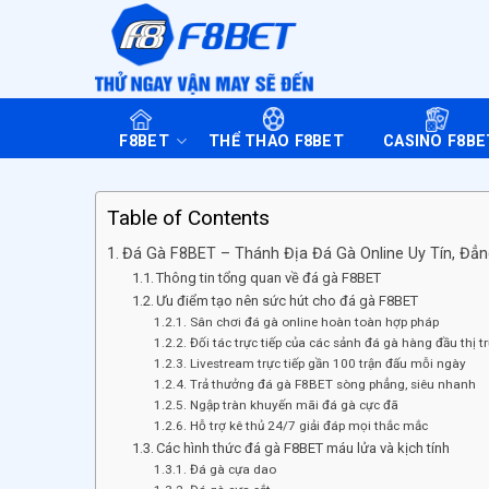
Bỏ
qua
nội
dung
F8BET
THỂ THAO F8BET
CASINO F8BE
Table of Contents
Đá Gà F8BET – Thánh Địa Đá Gà Online Uy Tín, Đẳ
Thông tin tổng quan về đá gà F8BET
Ưu điểm tạo nên sức hút cho đá gà F8BET
Sân chơi đá gà online hoàn toàn hợp pháp
Đối tác trực tiếp của các sảnh đá gà hàng đầu thị t
Livestream trực tiếp gần 100 trận đấu mỗi ngày
Trả thưởng đá gà F8BET sòng phẳng, siêu nhanh
Ngập tràn khuyến mãi đá gà cực đã
Hỗ trợ kê thủ 24/7 giải đáp mọi thắc mắc
Các hình thức đá gà F8BET máu lửa và kịch tính
Đá gà cựa dao