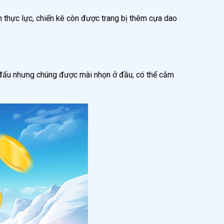
nh thực lực, chiến kê còn được trang bị thêm cựa dao
i đấu nhưng chúng được mài nhọn ở đầu, có thể cắm