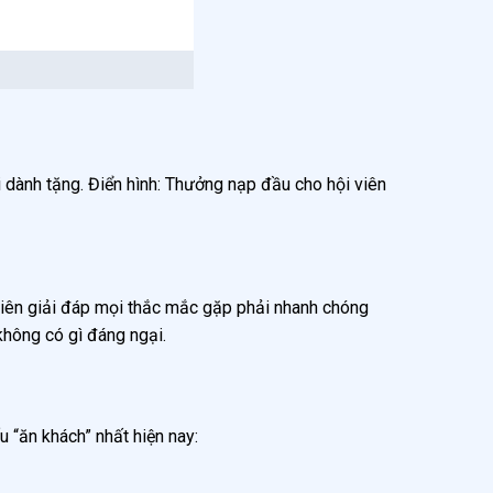
 dành tặng. Điển hình: Thưởng nạp đầu cho hội viên
 viên giải đáp mọi thắc mắc gặp phải nhanh chóng
không có gì đáng ngại.
u “ăn khách” nhất hiện nay: