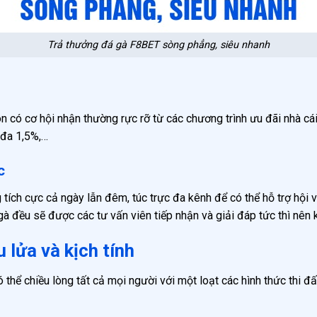
Trả thưởng đá gà F8BET sòng phẳng, siêu nhanh
 có cơ hội nhận thường rực rỡ từ các chương trình ưu đãi nhà cái
 đa 1,5%,…
c
tích cực cả ngày lẫn đêm, túc trực đa kênh để có thể hỗ trợ hội
 đều sẽ được các tư vấn viên tiếp nhận và giải đáp tức thì nên 
lửa và kịch tính
ó thể chiều lòng tất cả mọi người với một loạt các hình thức thi đấ