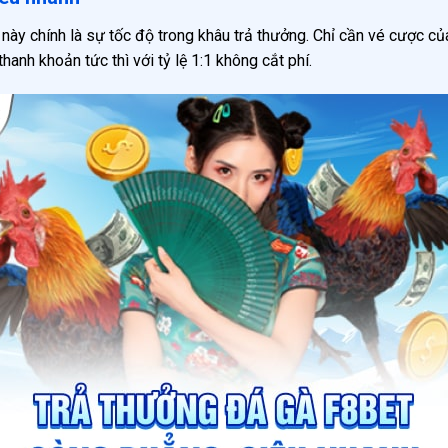
này chính là sự tốc độ trong khâu trả thưởng. Chỉ cần vé cược củ
nh khoản tức thì với tỷ lệ 1:1 không cắt phí.