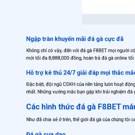
Ngập tràn khuyến mãi đá gà cực đã
Không chỉ có vậy, đến với đá gà F8BET mọi người còn
mới tối đa 8,888,000 đồng, hoàn trả đá gà online tối
Hỗ trợ kê thủ 24/7 giải đáp mọi thắc mắ
Đặc biệt, đội ngũ CSKH của nền tảng luôn hoạt động 
nhất. Những vướng mắc bạn gặp khi trải nghiệm đá gà
Các hình thức đá gà F8BET máu 
Như đã chia sẻ ở trên, thế giới đá gà của chúng tôi c
Đá gà cựa dao