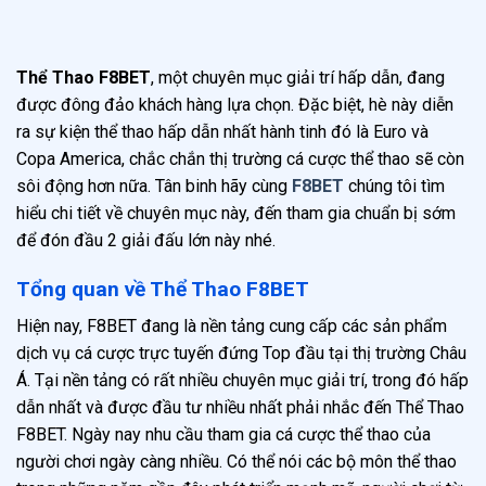
Thể Thao F8BET
, một chuyên mục giải trí hấp dẫn, đang
được đông đảo khách hàng lựa chọn. Đặc biệt, hè này diễn
ra sự kiện thể thao hấp dẫn nhất hành tinh đó là Euro và
Copa America, chắc chắn thị trường cá cược thể thao sẽ còn
sôi động hơn nữa. Tân binh hãy cùng
F8BET
chúng tôi tìm
hiểu chi tiết về chuyên mục này, đến tham gia chuẩn bị sớm
để đón đầu 2 giải đấu lớn này nhé.
Tổng quan về Thể Thao F8BET
Hiện nay, F8BET đang là nền tảng cung cấp các sản phẩm
dịch vụ cá cược trực tuyến đứng Top đầu tại thị trường Châu
Á. Tại nền tảng có rất nhiều chuyên mục giải trí, trong đó hấp
dẫn nhất và được đầu tư nhiều nhất phải nhắc đến Thể Thao
F8BET. Ngày nay nhu cầu tham gia cá cược thể thao của
người chơi ngày càng nhiều. Có thể nói các bộ môn thể thao