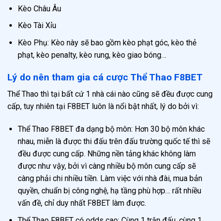
Kèo Châu Âu
Kèo Tài Xỉu
Kèo Phụ: Kèo này sẽ bao gồm kèo phạt góc, kèo thẻ
phạt, kèo penalty, kèo rung, kèo giao bóng…
Lý do nên tham gia cá cược Thể Thao F8BET
Thể Thao thì tại bất cứ 1 nhà cái nào cũng sẽ đều được cung
cấp, tuy nhiên tại F8BET luôn là nổi bật nhất, lý do bởi vì:
Thể Thao F8BET đa dạng bộ môn: Hơn 30 bộ môn khác
nhau, miễn là được thi đấu trên đấu trường quốc tế thì sẽ
đều được cung cấp. Những nền tảng khác không làm
được như vậy, bởi vì càng nhiều bộ môn cung cấp sẽ
càng phải chi nhiều tiền. Làm việc với nhà đài, mua bản
quyền, chuẩn bị công nghệ, hạ tầng phù hợp… rất nhiều
vấn đề, chỉ duy nhất F8BET làm được.
Thể Thao F8BET có odds cao: Cùng 1 trận đấu, cùng 1