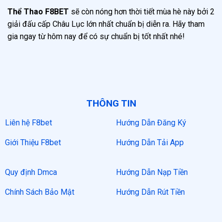
Thể Thao F8BET
sẽ còn nóng hơn thời tiết mùa hè này bởi 2
giải đấu cấp Châu Lục lớn nhất chuẩn bị diễn ra. Hãy tham
gia ngay từ hôm nay để có sự chuẩn bị tốt nhất nhé!
THÔNG TIN
Liên hệ F8bet
Hướng Dẫn Đăng Ký
Giới Thiệu F8bet
Hướng Dẫn Tải App
Quy định Dmca
Hướng Dẫn Nạp Tiền
Chính Sách Bảo Mật
Hướng Dẫn Rút Tiền