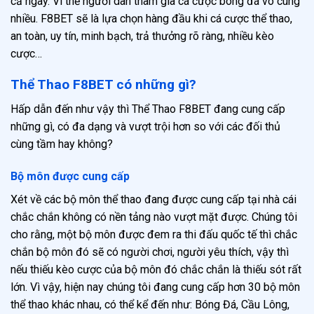
cả ngày. Vì thế người dân tham gia cá cược bóng đá vô cùng
nhiều. F8BET sẽ là lựa chọn hàng đầu khi cá cược thể thao,
an toàn, uy tín, minh bạch, trả thưởng rõ ràng, nhiều kèo
cược…
Thể Thao F8BET có những gì?
Hấp dẫn đến như vậy thì Thể Thao F8BET đang cung cấp
những gì, có đa dạng và vượt trội hơn so với các đối thủ
cùng tầm hay không?
Bộ môn được cung cấp
Xét về các bộ môn thể thao đang được cung cấp tại nhà cái
chắc chắn không có nền tảng nào vượt mặt được. Chúng tôi
cho rằng, một bộ môn được đem ra thi đấu quốc tế thì chắc
chắn bộ môn đó sẽ có người chơi, người yêu thích, vậy thì
nếu thiếu kèo cược của bộ môn đó chắc chắn là thiếu sót rất
lớn. Vì vậy, hiện nay chúng tôi đang cung cấp hơn 30 bộ môn
thể thao khác nhau, có thể kể đến như: Bóng Đá, Cầu Lông,