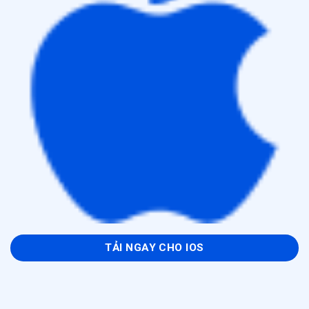
TẢI NGAY CHO IOS