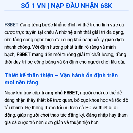
SỐ 1 VN | NẠP ĐẦU NHẬN 68K
F8BET
đang từng bước khẳng định vị thế trong lĩnh vực cá
cược trực tuyến tại châu Á nhờ hệ sinh thái giải trí đa dạng,
nền tảng công nghệ hiện đại cùng khả năng xử lý giao dịch
nhanh chóng. Với định hướng phát triển rõ ràng và minh
bạch,
F8BET
mang đến môi trường giải trí chất lượng, đồng
thời duy trì sự công bằng và ổn định cho người chơi lâu dài.
Thiết kế thân thiện – Vận hành ổn định trên
mọi nền tảng
Ngay khi truy cập
trang chủ F8BET
, người chơi có thể dễ
dàng nhận thấy thiết kế trực quan, bố cục khoa học và tốc độ
tải nhanh. Hệ thống được tối ưu trên cả PC và thiết bị di
động, giúp người chơi thao tác đăng ký, đăng nhập hay tham
gia cá cược trở nên đơn giản và thuận tiện hơn.