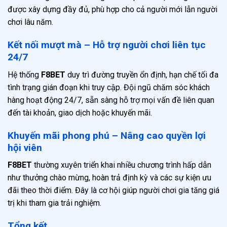
được xây dựng đầy đủ, phù hợp cho cả người mới lẫn người
chơi lâu năm.
Kết nối mượt mà – Hỗ trợ người chơi liên tục
24/7
Hệ thống
F8BET
duy trì đường truyền ổn định, hạn chế tối đa
tình trạng gián đoạn khi truy cập. Đội ngũ chăm sóc khách
hàng hoạt động 24/7, sẵn sàng hỗ trợ mọi vấn đề liên quan
đến tài khoản, giao dịch hoặc khuyến mãi.
Khuyến mãi phong phú – Nâng cao quyền lợi
hội viên
F8BET
thường xuyên triển khai nhiều chương trình hấp dẫn
như thưởng chào mừng, hoàn trả định kỳ và các sự kiện ưu
đãi theo thời điểm. Đây là cơ hội giúp người chơi gia tăng giá
trị khi tham gia trải nghiệm.
Tổng kết