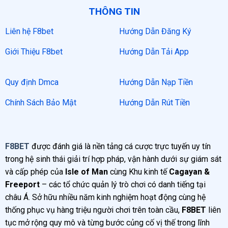
THÔNG TIN
Liên hệ F8bet
Hướng Dẫn Đăng Ký
Giới Thiệu F8bet
Hướng Dẫn Tải App
Quy định Dmca
Hướng Dẫn Nạp Tiền
Chính Sách Bảo Mật
Hướng Dẫn Rút Tiền
F8BET
được đánh giá là nền tảng cá cược trực tuyến uy tín
trong hệ sinh thái giải trí hợp pháp, vận hành dưới sự giám sát
và cấp phép của
Isle of Man
cùng Khu kinh tế
Cagayan &
Freeport
– các tổ chức quản lý trò chơi có danh tiếng tại
châu Á. Sở hữu nhiều năm kinh nghiệm hoạt động cùng hệ
thống phục vụ hàng triệu người chơi trên toàn cầu,
F8BET
liên
tục mở rộng quy mô và từng bước củng cố vị thế trong lĩnh