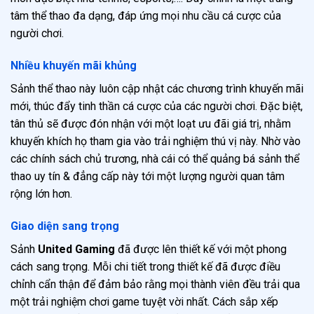
tâm thể thao đa dạng, đáp ứng mọi nhu cầu cá cược của
người chơi.
Nhiều khuyến mãi khủng
Sảnh thể thao này luôn cập nhật các chương trình khuyến mãi
mới, thúc đẩy tinh thần cá cược của các người chơi. Đặc biệt,
tân thủ sẽ được đón nhận với một loạt ưu đãi giá trị, nhằm
khuyến khích họ tham gia vào trải nghiệm thú vị này. Nhờ vào
các chính sách chủ trương, nhà cái có thể quảng bá sảnh thể
thao uy tín & đẳng cấp này tới một lượng người quan tâm
rộng lớn hơn.
Giao diện sang trọng
Sảnh
United
Gaming
đã được lên thiết kế với một phong
cách sang trọng. Mỗi chi tiết trong thiết kế đã được điều
chỉnh cẩn thận để đảm bảo rằng mọi thành viên đều trải qua
một trải nghiệm chơi game tuyệt vời nhất. Cách sắp xếp