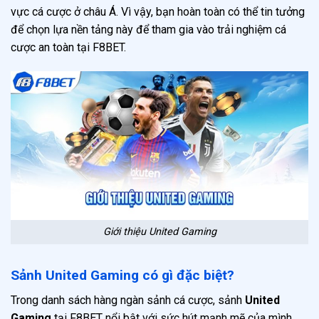
vực cá cược ở châu Á. Vì vậy, bạn hoàn toàn có thể tin tưởng
để chọn lựa nền tảng này để tham gia vào trải nghiệm cá
cược an toàn tại F8BET.
Giới thiệu United Gaming
Sảnh United Gaming có gì đặc biệt?
Trong danh sách hàng ngàn sảnh cá cược, sảnh
United
Gaming
tại F8BET nổi bật với sức hút mạnh mẽ của mình