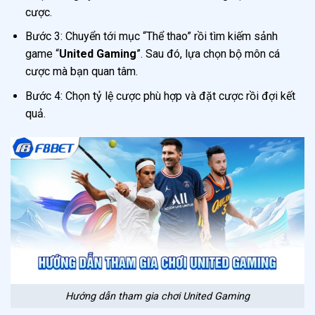
cược.
Bước 3: Chuyển tới mục “Thể thao” rồi tìm kiếm sảnh
game “
United
Gaming
”. Sau đó, lựa chọn bộ môn cá
cược mà bạn quan tâm.
Bước 4: Chọn tỷ lệ cược phù hợp và đặt cược rồi đợi kết
quả.
Hướng dẫn tham gia chơi United Gaming