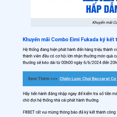
Khuyến mãi C
Khuyến mãi Combo Eimi Fukada ký kết 
Hệ thống đang hiện phát hành đến hàng triệu thành vi
thành viên đều có cơ hội lớn nhận thưởng món quà cực
thưởng sẽ kéo dài từ 00h00 ngày 6/6/2024 đến 20h
Xem Thêm >>>
Chiến Lược Chơi Baccarat Cơ
Hãy tiến hành đăng nhập ngay để kiểm tra số tiền m
chờ đợi hệ thống nhà cái phát hành thưởng.
F8BET rất vui mừng thông báo đã ký kết thành công