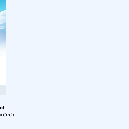
ành
ược được