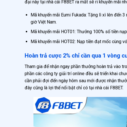
đại này tại nhà cái F8BET ra mắt sê ri khuyến mãi nh
Mã khuyến mãi Eumi Fukada: Tặng lì xì lên đến 
giờ Việt Nam.
Mã khuyến mãi HOT01: Thưởng 100% số tiền nạp
Mã khuyến mãi HOT02: Nạp tiền đạt mốc cùng với
Hoàn trả cược 2% chỉ cần qua 1 vòng c
Tham gia để nhận ngay phần thưởng hoàn trả vào tron
phần các công ty giải trí online đều sẽ triển khai c
cần phải đợi đến ngày hôm sau mới được nhận thưởng
đây cũng là lợi thế nổi bật chỉ có tại nhà cái F8BET.