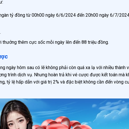
ư:
3 ngàn tỷ đồng từ 00h00 ngày 6/6/2024 đến 20h00 ngày 6/7/2024
.
 thưởng thêm cực sốc mỗi ngày lên đến 88 triệu đồng.
ược
g ngày hôm sau có lẽ không phải còn quá xa lạ với nhiều thành v
hương trình dịch vụ. Nhưng hoàn trả khi vé cược được kết toán mà 
, tỷ lệ hấp dẫn với giá trị 2% và đặc biệt không cần đến vòng c