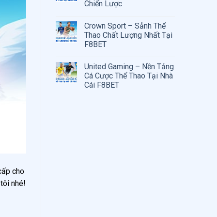
Chiến Lược
Crown Sport – Sảnh Thể
Thao Chất Lượng Nhất Tại
F8BET
United Gaming – Nền Tảng
Cá Cược Thể Thao Tại Nhà
Cái F8BET
cấp cho
tôi nhé!