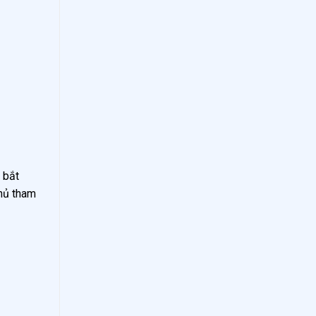
 bắt
thủ tham