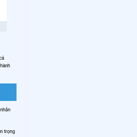
 cả
 hành
 nhẫn
n trọng