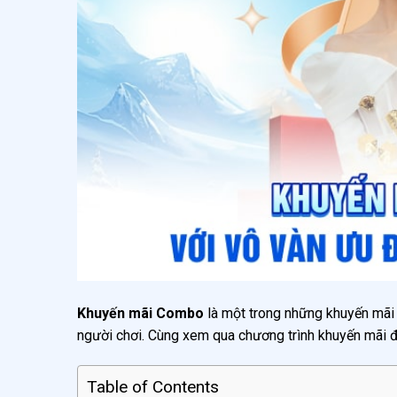
Khuyến mãi Combo
là một trong những khuyến mãi
người chơi. Cùng xem qua chương trình khuyến mãi đặ
Table of Contents