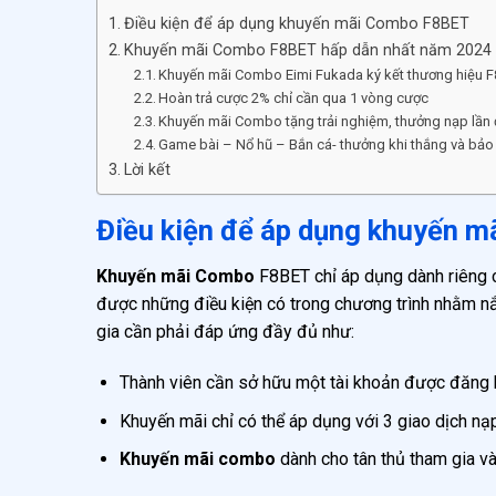
Điều kiện để áp dụng khuyến mãi Combo F8BET
Khuyến mãi Combo F8BET hấp dẫn nhất năm 2024
Khuyến mãi Combo Eimi Fukada ký kết thương hiệu 
Hoàn trả cược 2% chỉ cần qua 1 vòng cược
Khuyến mãi Combo tặng trải nghiệm, thưởng nạp lần
Game bài – Nổ hũ – Bắn cá- thưởng khi thắng và bảo 
Lời kết
Điều kiện để áp dụng khuyến 
Khuyến mãi Combo
F8BET chỉ áp dụng dành riêng c
được những điều kiện có trong chương trình nhằm nắ
gia cần phải đáp ứng đầy đủ như:
Thành viên cần sở hữu một tài khoản được đăng ký
Khuyến mãi chỉ có thể áp dụng với 3 giao dịch nạp
Khuyến mãi combo
dành cho tân thủ tham gia và