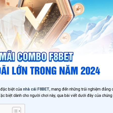
 đặc biệt của
nhà cái F8BET
, mang đến những trải nghiệm đẳng 
c biệt dành cho người chơi này, qua bài viết dưới đây của chúng 