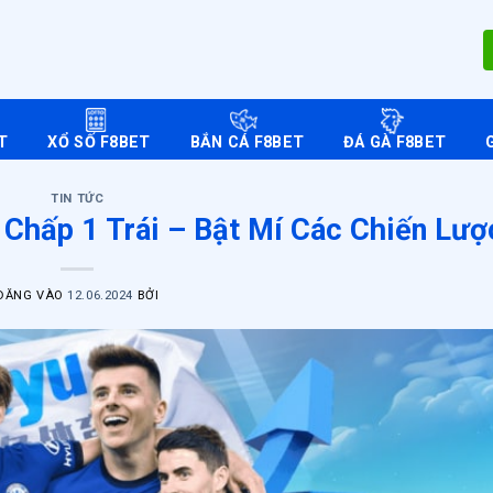
T
XỔ SỐ F8BET
BẮN CÁ F8BET
ĐÁ GÀ F8BET
TIN TỨC
 Chấp 1 Trái – Bật Mí Các Chiến Lượ
ĐĂNG VÀO
12.06.2024
BỞI