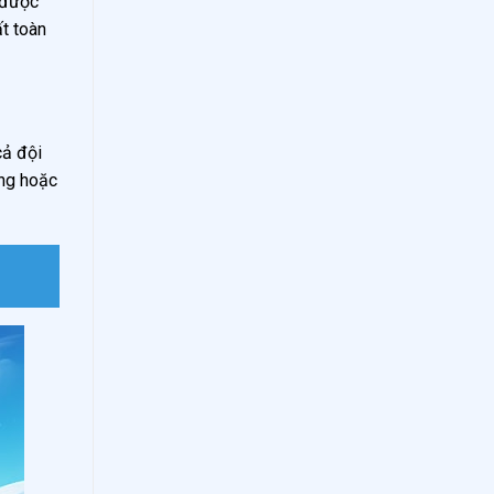
 được
t toàn
cả đội
ắng hoặc