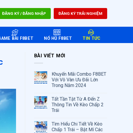
ĐĂNG KÝ / ĐĂNG NHẬP
ĐĂNG KÝ TRẢI NGHIỆM
GAME BÀI F8BET
NỔ HŨ F8BET
TIN TỨC
BÀI VIẾT MỚI
c
Khuyến Mãi Combo F8BET
Với Vô Vàn Ưu Đãi Lớn
Trong Năm 2024
Tất Tần Tật Từ A Đến Z
Thông Tin Về Kèo Chấp 2
Trái
Tìm Hiểu Chi Tiết Về Kèo
Chấp 1 Trái – Bật Mí Các