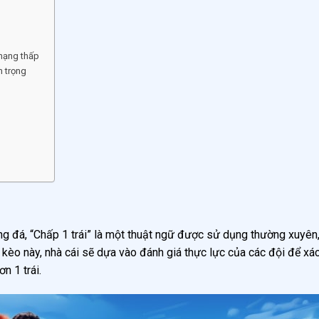
 hạng thấp
n trọng
bóng đá, “Chấp 1 trái” là một thuật ngữ được sử dụng thường xuyên
 kèo này, nhà cái sẽ dựa vào đánh giá thực lực của các đội để xác
n 1 trái.