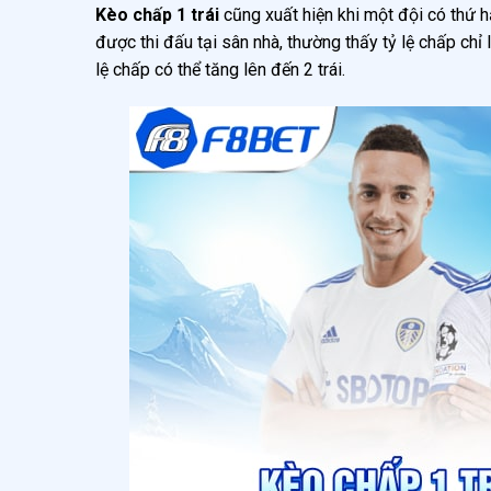
Kèo chấp 1 trái
cũng xuất hiện khi một đội có thứ 
được thi đấu tại sân nhà, thường thấy tỷ lệ chấp chỉ l
lệ chấp có thể tăng lên đến 2 trái.