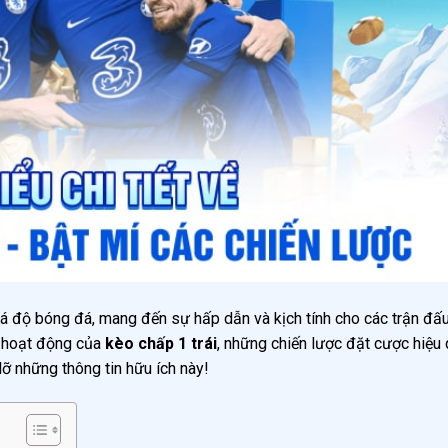
á độ bóng đá, mang đến sự hấp dẫn và kịch tính cho các trận đấu
 hoạt động của
kèo chấp 1 trái
, những chiến lược đặt cược hiệu
lỡ những thông tin hữu ích này!