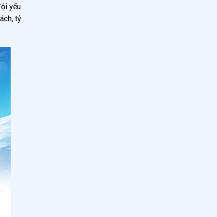
đội yếu
ách, tỷ