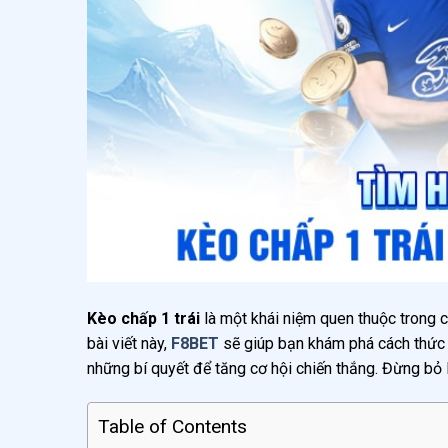
Kèo chấp 1 trái
là một khái niệm quen thuộc trong c
bài viết này,
F8BET
sẽ giúp bạn khám phá cách thức
những bí quyết để tăng cơ hội chiến thắng. Đừng bỏ 
Table of Contents