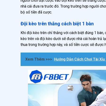
người chơi đặt cược vào đội kèo trên sẽ thắng cược
nhà cái đưa ra trước đó. Trong trường hợp người chơ
bộ số tiền đã cược.
Đội kèo trên thắng cách biệt 1 bàn
Khi đội kèo trên chỉ thắng với cách biệt đúng 1 bàn
kèo trên và đội kèo dưới sẽ được nhà cái hoàn trả l
thua trong trường hợp này, và số tiền cược sẽ được h
Xem Thêm >>>
Hướng Dẫn Cách Chơi Tài Xỉu