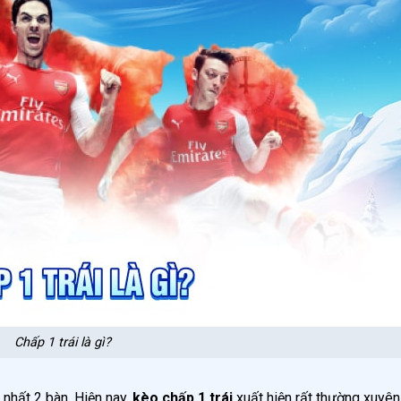
Chấp 1 trái là gì?
 nhất 2 bàn. Hiện nay,
kèo chấp 1 trái
xuất hiện rất thường xuyên